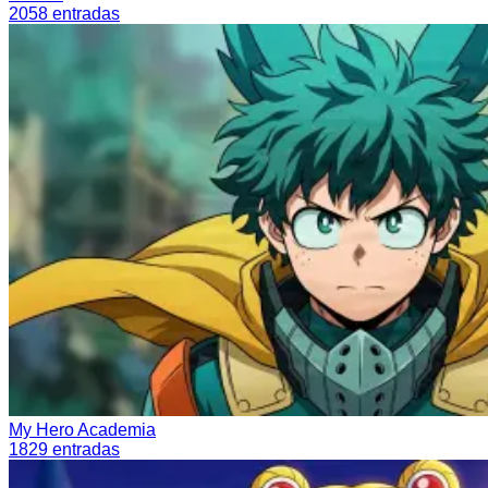
2058
entradas
My Hero Academia
1829
entradas