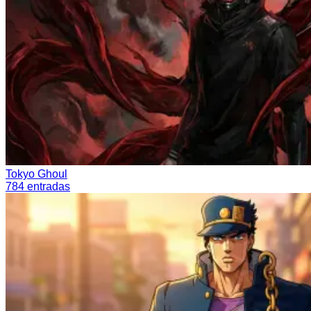
Tokyo Ghoul
784
entradas