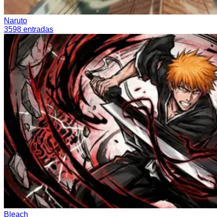
Naruto
3598
entradas
Bleach