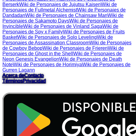
Berserk
Wiki de Personajes de Jujutsu Kaisen
Wiki de
Personajes de Fullmetal Alchemist
Wiki de Personajes de
Dandadan
Wiki de Personajes de Chainsaw Man
Wiki de
Personajes de Sakamoto Days
Wiki de Personajes de
Invincible
Wiki de Personajes de Vinland Saga
Wiki de
Personajes de Spy x Family
Wiki de Personajes de Fruits
Basket
Wiki de Personajes de Solo Leveling
Wiki de
Personajes de Assassination Classroom
Wiki de Personajes
de Cowboy Bebop
Wiki de Personajes de Frieren
Wiki de
Personajes de Ghost in the Shell
Wiki de Personajes de
Neon Genesis Evangelion
Wiki de Personajes de Death
Note
Wiki de Personajes de Horimiya
Wiki de Personajes de
Gurren Lagann
Acerca de
Contacto
Términos
Privacidad