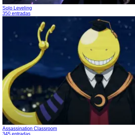
Solo Leveling
350
entradas
Assassination Classroom
345
entradas