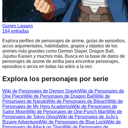
Gurren Lagann
164
entradas
Explora perfiles de personajes de anime, guías de episodios,
arcos argumentales, habilidades, grupos y objetos de los
animes más grandes como Demon Slayer, Dragon Ball,
Jujutsu Kaisen y muchos más. Busca en la base de datos de
personajes de anime de arriba para encontrar personajes,
episodios o arcos en todas las wikis a la vez.
Explora los personajes por serie
Wiki de Personajes de Demon Slayer
Wiki de Personajes de
One Piece
Wiki de Personajes de Dragon Ball
Wiki de
Personajes de Naruto
Wiki de Personajes de Bleach
Wiki de
Personajes de My Hero Academia
Wiki de Personajes de
Sailor Moon
Wiki de Personajes de One-Punch Man
Wiki de
Personajes de Tokyo Ghoul
Wiki de Personajes de JoJo's
Bizarre Adventure
Wiki de Personajes de Blue Lock
Wiki de
Personajes de Attack on Titan
Wiki de Personajes de