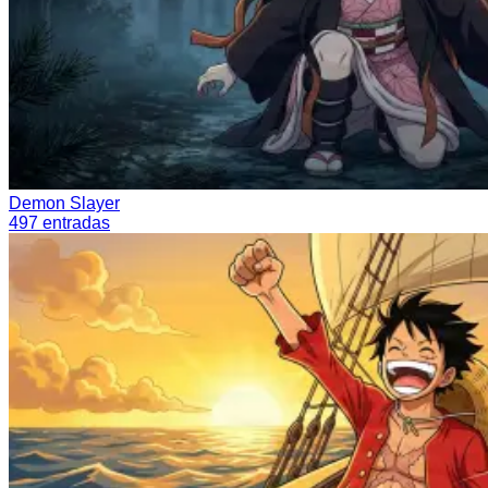
Demon Slayer
497
entradas