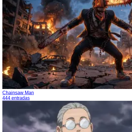
Chainsaw Man
444
entradas