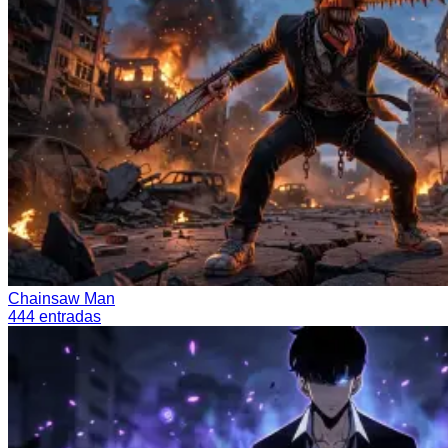
Chainsaw Man
444
entradas