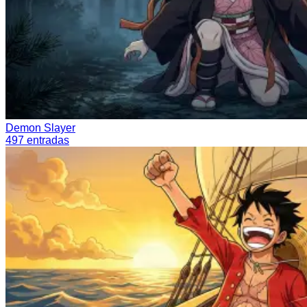
Demon Slayer
497
entradas