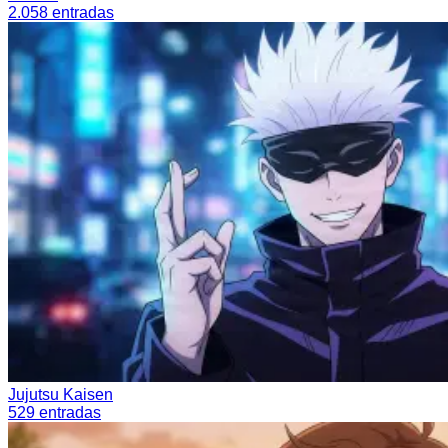
2.058
entradas
Jujutsu Kaisen
529
entradas