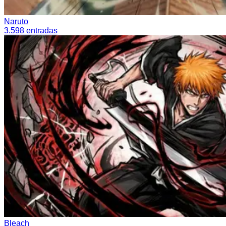
Naruto
3.598
entradas
Bleach