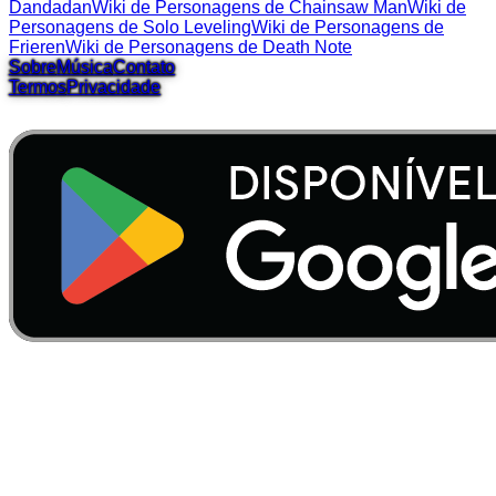
Dandadan
Wiki de Personagens de Chainsaw Man
Wiki de
Personagens de Solo Leveling
Wiki de Personagens de
Frieren
Wiki de Personagens de Death Note
Sobre
Música
Contato
Termos
Privacidade