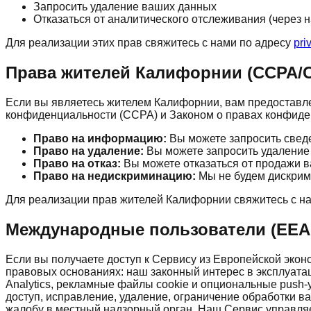
Запросить удаление ваших данных
Отказаться от аналитического отслеживания (через н
Для реализации этих прав свяжитесь с нами по адресу
pri
Права жителей Калифорнии (CCPA/
Если вы являетесь жителем Калифорнии, вам предоставл
конфиденциальности (CCPA) и Законом о правах конфид
Право на информацию:
Вы можете запросить сведе
Право на удаление:
Вы можете запросить удаление
Право на отказ:
Вы можете отказаться от продажи 
Право на недискриминацию:
Мы не будем дискрими
Для реализации прав жителей Калифорнии свяжитесь с н
Международные пользователи (EEA
Если вы получаете доступ к Сервису из Европейской эк
правовых основаниях: наш законный интерес в эксплуата
Analytics, рекламные файлы cookie и опциональные push
доступ, исправление, удаление, ограничение обработки в
жалобу в местный надзорный орган. Наш Сервис управля