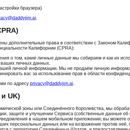
астройки браузера)
vacy@daddyjim.ai
.
CPRA)
ены дополнительные права в соответствии с Законом Кали
енциальности Калифорнии (CPRA):
ния о том, какие личные данные мы собираем и как их исп
 ваших личных данных.
вашей личной информации. Мы не продаём личную информ
нировать вас за использование прав в области конфиденц
ами по адресу
privacy@daddyjim.ai
.
 и UK)
ономической зоны или Соединённого Королевства, мы обра
ции, защите и улучшении Сервиса (собственные данные об 
-уведомления в нашем мобильном приложении; вы можете от
аших персональных данных или на возражение против неё, 
ется с территории Соединённых Штатов, и предоставляемы