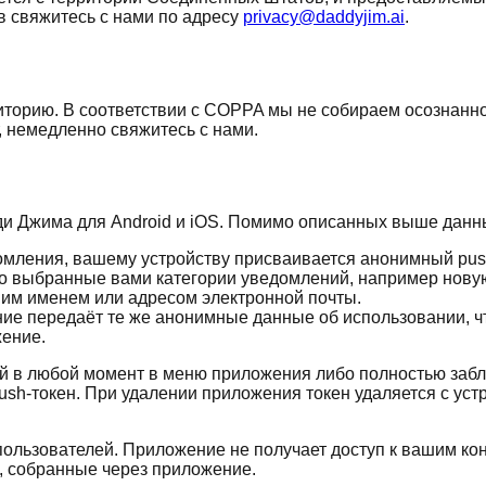
в свяжитесь с нами по адресу
privacy@daddyjim.ai
.
иторию. В соответствии с COPPA мы не собираем осознанн
, немедленно свяжитесь с нами.
 Джима для Android и iOS. Помимо описанных выше данны
мления, вашему устройству присваивается анонимный push-
ко выбранные вами категории уведомлений, например новую
им именем или адресом электронной почты.
е передаёт те же анонимные данные об использовании, чт
жение.
ий в любой момент в меню приложения либо полностью заб
sh-токен. При удалении приложения токен удаляется с устр
 пользователей. Приложение не получает доступ к вашим к
 собранные через приложение.