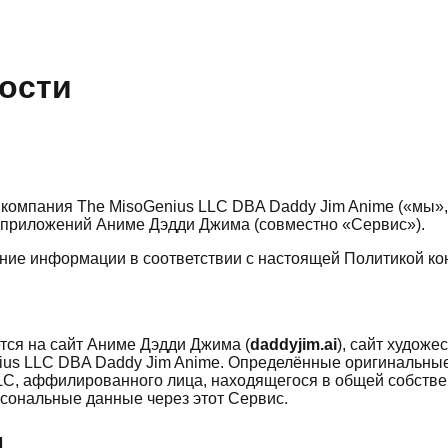
ости
компания The MisoGenius LLC DBA Daddy Jim Anime («мы», 
 приложений Аниме Дэдди Джима (совместно «Сервис»).
ание информации в соответствии с настоящей Политикой к
ся на сайт Аниме Дэдди Джима (
daddyjim.ai
), сайт художе
ius LLC DBA Daddy Jim Anime. Определённые оригинальные
LLC, аффилированного лица, находящегося в общей собстве
рсональные данные через этот Сервис.
м