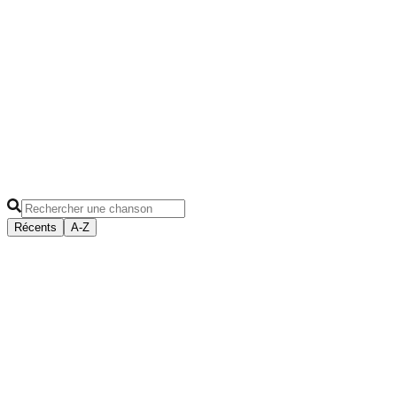
Français
▼
Accords et Paroles
Récents
A-Z
Why Is Chiaotzu Always Dead?
Chaozu a la fâcheuse habitude de mourir. Il a tenu tête au Roi 
yeux, tu as raté la troisième fois, quand Kid Buu a pulvérisé l
clairement absent une bonne partie du temps. Au moins, nous,