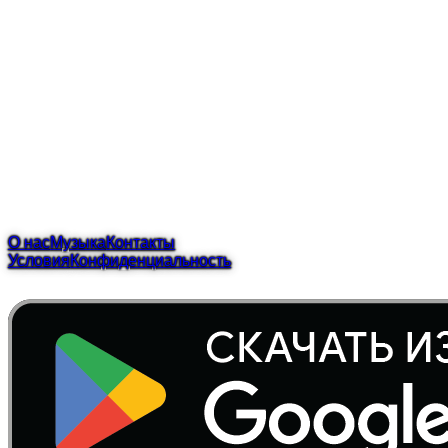
закроет DLC-арку
Четвёртое и финальное DLC Future Saga для Dragon Ball
Xenoverse 2 получило дату выхода 30 сентября 2026
года в Nintendo eShop, закрывая арку, которая началась с
учёного времени Фу. Оно добавляет нового играбельного
персонажа и…
Опубликовано
18 апреля 2026 г.
автор
Фил Нак
Аниме
Драконий жемчуг
Игры
Читать далее
О нас
Музыка
Контакты
Условия
Конфиденциальность